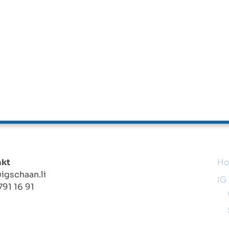
akt
H
igschaan.li
IG
791 16 91