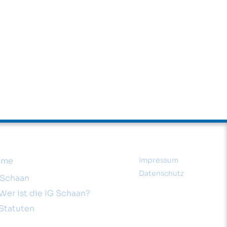
ome
Impressum
Datenschutz
 Schaan
Wer ist die IG Schaan?
Statuten